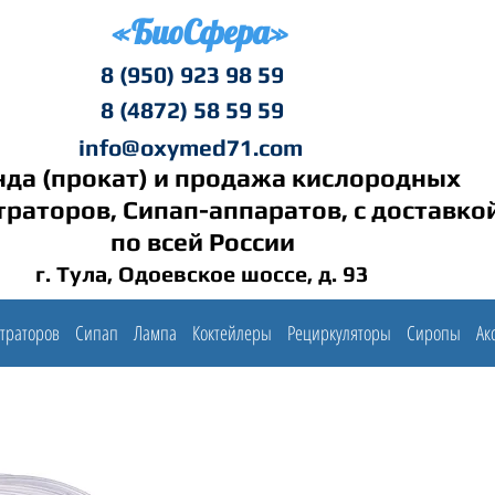
«БиоСфера»
8 (950) 923 98 59
8 (4872) 58 59 59
info@oxymed71.com
да (прокат) и продажа кислородных
раторов, Сипап-аппаратов, с доставко
по всей России
г. Тула, Одоевское шоссе, д. 93
траторов
Сипап
Лампа
Коктейлеры
Рециркуляторы
Сиропы
Ак