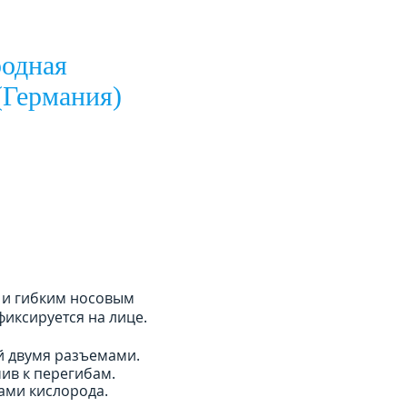
родная
Германия)
 и гибким носовым
иксируется на лице.
й двумя разъемами.
чив к перегибам.
ками кислорода.