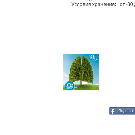
Условия хранения: от -30 
КОНТАКТНА
г. Тула, Одое
8 950 
8 (4872
info@ox
Поделит
​© 2011-2025 «БиоСфера» (Тула) аренда,