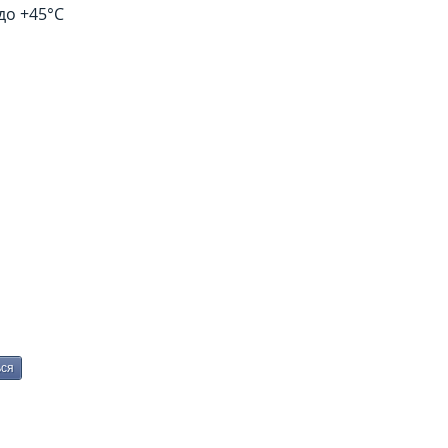
до +45°С
Я ИНФОРМАЦИЯ
МЫ 
вское шоссе, д. 93
923 98 59
) 58 59 59
ymed71.com
ься
 продажа кислородного оборудования по всей РФ