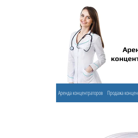
Арен
концент
Аренда концентраторов
Продажа концен