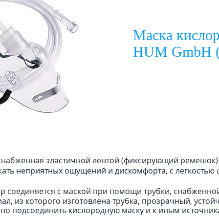
Маска кисло
HUM GmbH (
 снабженная эластичной лентой (фиксирующий ремешок)
ать неприятных ощущений и дискомфорта, с легкостью ф
р соединяется с маской при помощи трубки, снабженно
иал, из которого изготовлена трубка, прозрачный, устой
о подсоединить кислородную маску и к иным источни